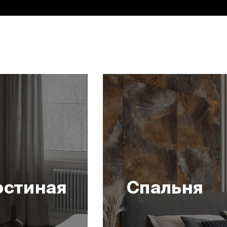
остиная
Спальня