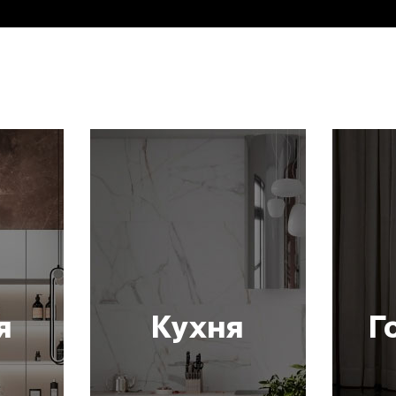
я
Кухня
Г