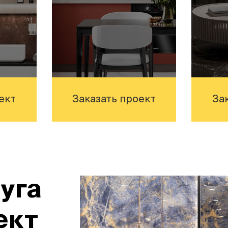
ект
Заказать проект
За
уга
ект