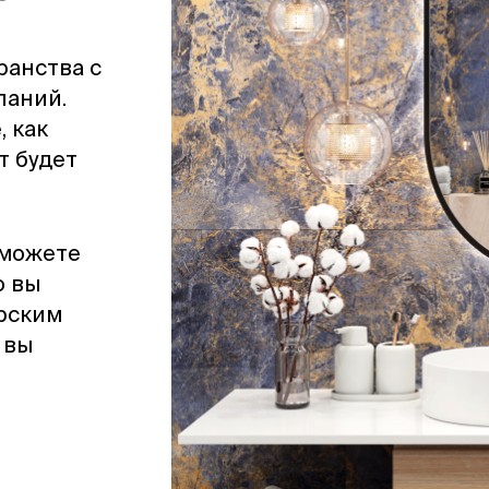
ранства с
ланий.
, как
т будет
сможете
о вы
рским
 вы
я