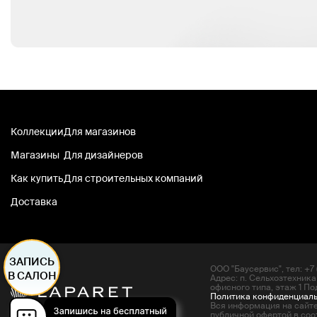
Коллекции
Для магазинов
Магазины
Для дизайнеров
Как купить
Для строительных компаний
Доставка
ЗАПИСЬ
ООО "Баусервис", тел: +7 (
В САЛОН
Адрес: п. Сельхозтехника
офисного типа, этаж 1 По
Политика конфиденциал
Вся информация на сайте
публичной офертой в соот