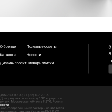
О бренде
Полезные советы
8
8
Каталоги
Новости
i
Дизайн-проект
Словарь плитки
495) 780-99-09, +7 (915) 497-20-99
 Домодедовское шоссе, д. 1 "В" корпус пом.
дольск, Московская область 142116, Россия
ьности
 носит справочный характер и не является
ветствии с пунктом 2 ст атьи 437 ГК РФ