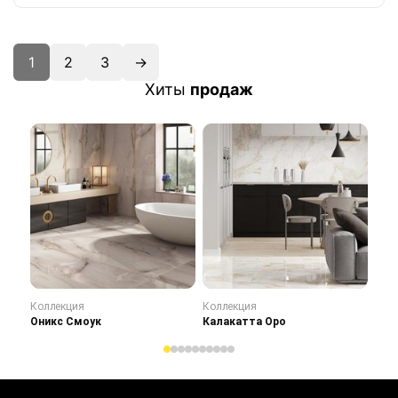
1
2
3
→
Хиты
продаж
Коллекция
Коллекция
Кол
Оникс Смоук
Калакатта Оро
Сту