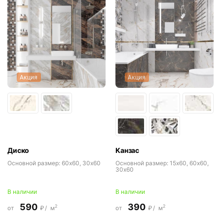
Акция
Акция
Диско
Канзас
Основной размер:
60x60, 30x60
Основной размер:
15x60, 60x60,
30x60
В наличии
В наличии
590
390
2
2
от
₽/
м
от
₽/
м