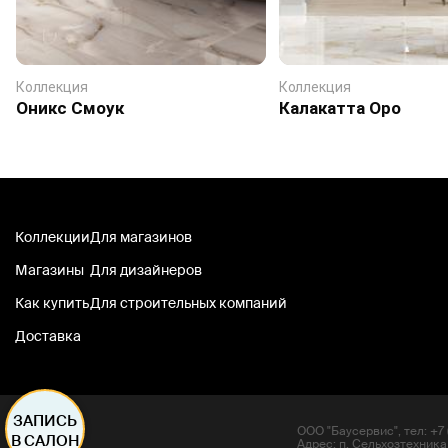
Коллекция
Коллекция
Оникс Смоук
Калакатта Оро
Коллекции
Для магазинов
Магазины
Для дизайнеров
Как купить
Для строительных компаний
Доставка
ЗАПИСЬ
ООО "Баусервис", тел: +7 (
В САЛОН
Адрес: п. Сельхозтехника