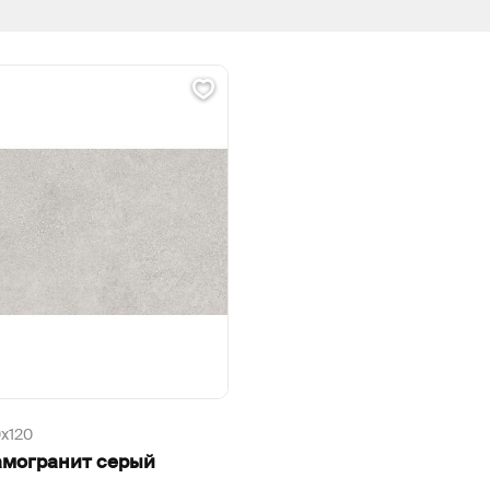
х120
амогранит серый