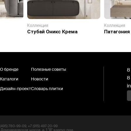
Коллекция
Коллекция
Стубай Оникс Крема
Патагония
О бренде
Полезные советы
8
8
Каталоги
Новости
i
Дизайн-проект
Словарь плитки
495) 780-99-09, +7 (915) 497-20-99
 Домодедовское шоссе, д. 1 "В" корпус пом.