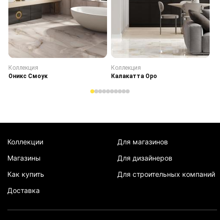
Коллекция
Коллекция
К
Оникс Смоук
Калакатта Оро
С
Коллекции
Для магазинов
Магазины
Для дизайнеров
Как купить
Для строительных компаний
Доставка