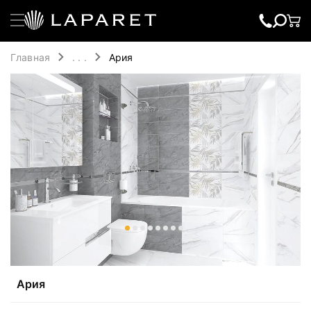
Главная
. . .
Ария
Ария