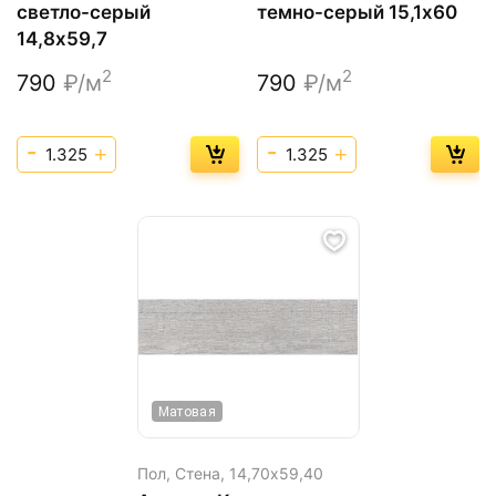
светло-серый
темно-серый 15,1х60
14,8х59,7
2
2
790
₽/м
790
₽/м
Матовая
Пол, Стена,
14,70х59,40