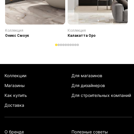
Коллекция
Коллекция
К
Оникс Смоук
Калакатта Оро
С
Коллекции
Для магазинов
Магазины
Для дизайнеров
Как купить
Для строительных компаний
Доставка
О бренде
Полезные советы