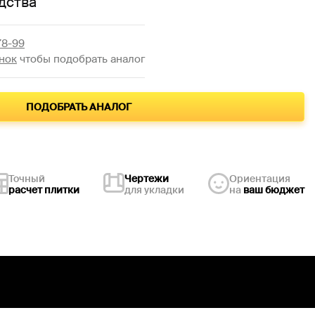
дства
78-99
нок
чтобы подобрать аналог
ПОДОБРАТЬ АНАЛОГ
Точный
Чертежи
Ориентация
расчет плитки
для укладки
на
ваш бюджет