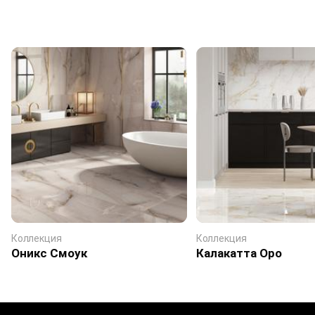
Коллекция
Коллекция
Оникс Смоук
Калакатта Оро