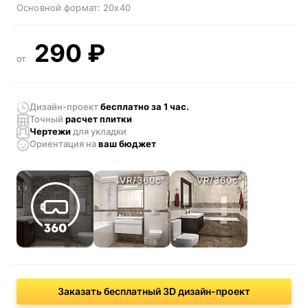
Основной формат:
20x40
290
₽
от
Дизайн-проект
бесплатно за 1 час.
Точный
расчет плитки
Чертежи
для укладки
Ориентация
на
ваш бюджет
VR/360c°
VR/360c°
Заказать бесплатный 3D дизайн-проект