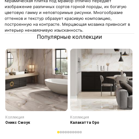
Керамическая плитка под мрамор отлично передаёт
изображение различных сортов горной породы, их богатую
цветовую гамму и неповторимые рисунки. Многообразие
оттенков и текстур образует красивую композицию,
построенную на контрасте. Мерцающая мозаика привносит в
интерьер ненавязчивую изысканность.
Популярные коллекции
Коллекция
Коллекция
К
Оникс Смоук
Калакатта Оро
С