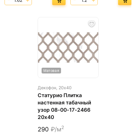
Матовая
Декофон,
20х40
Статурио Плитка
настенная табачный
узор 08-00-17-2466
20х40
2
290
₽/м