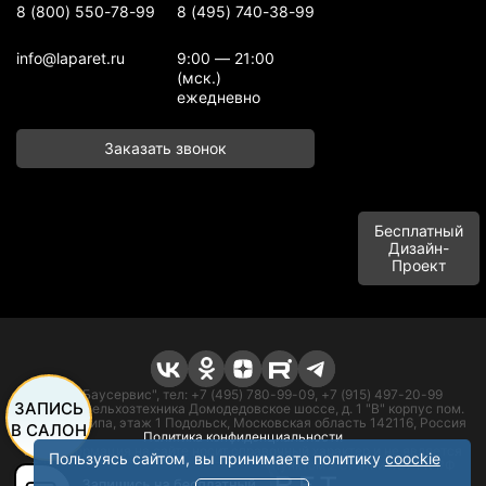
8 (800) 550-78-99
8 (495) 740-38-99
info@laparet.ru
9:00 — 21:00
(мск.)
ежедневно
Заказать звонок
Бесплатный
Дизайн-
Проект
ООО "Баусервис", тел: +7 (495) 780-99-09, +7 (915) 497-20-99
ЗАПИСЬ
Адрес: п. Сельхозтехника Домодедовское шоссе, д. 1 "В" корпус пом.
офисного типа, этаж 1 Подольск, Московская область 142116, Россия
В САЛОН
Политика конфиденциальности
Вся информация на сайте носит справочный характер и не является
Пользуясь сайтом, вы принимаете политику
coockie
публичной офертой в соответствии с пунктом 2 ст атьи 437 ГК РФ