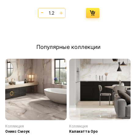
Популярные коллекции
Коллекция
Коллекция
К
Оникс Смоук
Калакатта Оро
С