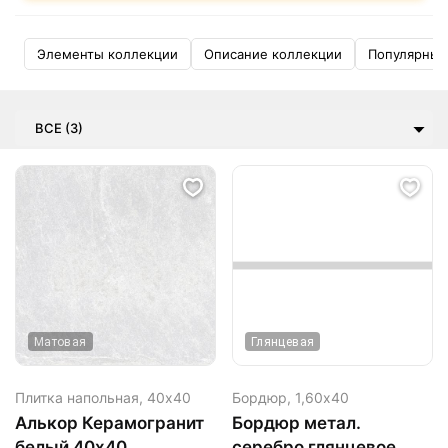
Элементы коллекции
Описание коллекции
Популярные
ВСЕ (3)
Матовая
Глянцевая
Плитка напольная,
40х40
Бордюр,
1,60х40
Алькор Керамогранит
Бордюр метал.
белый 40х40
серебро глянцевое