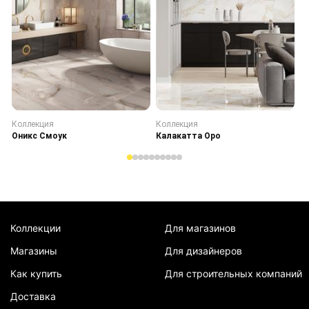
Коллекция
Коллекция
К
Оникс Смоук
Калакатта Оро
С
Коллекции
Для магазинов
Магазины
Для дизайнеров
Как купить
Для строительных компаний
Доставка