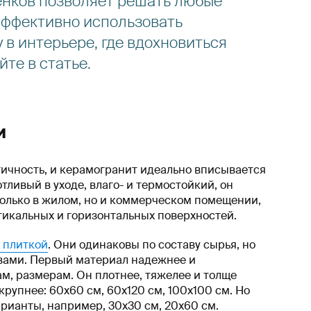
енков позволяет решать любые
эффективно использовать
 в интерьере, где вдохновиться
те в статье.
и
гичность, и керамогранит идеально вписывается
тливый в уходе, влаго- и термостойкий, он
 только в жилом, но и коммерческом помещении,
тикальных и горизонтальных поверхностей.
 плиткой
. Они одинаковы по составу сырья, но
твами. Первый материал надежнее и
ам, размерам. Он плотнее, тяжелее и толще
крупнее: 60х60 см, 60х120 см, 100х100 см. Но
рианты, например, 30х30 см, 20х60 см.