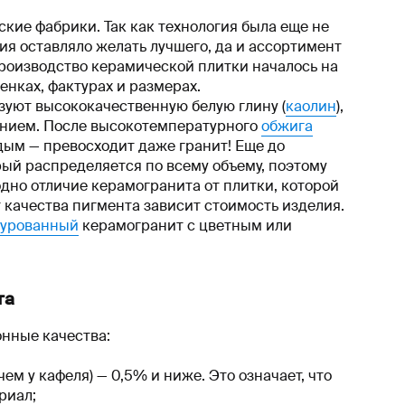
кие фабрики. Так как технология была еще не
ия оставляло желать лучшего, да и ассортимент
производство керамической плитки началось на
енках, фактурах и размерах.
зуют высококачественную белую глину (
каолин
),
лением. После высокотемпературного
обжига
дым — превосходит даже гранит! Еще до
ый распределяется по всему объему, поэтому
одно отличие керамогранита от плитки, которой
 качества пигмента зависит стоимость изделия.
зурованный
керамогранит с цветным или
та
нные качества:
чем у кафеля) — 0,5% и ниже. Это означает, что
риал;