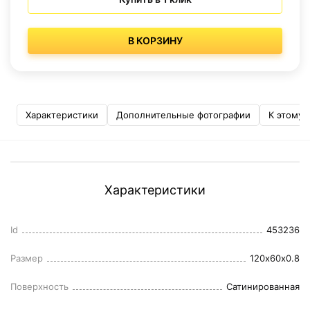
В КОРЗИНУ
Характеристики
Дополнительные фотографии
К этому 
Характеристики
Id
453236
Размер
120x60x0.8
Поверхность
Сатинированная