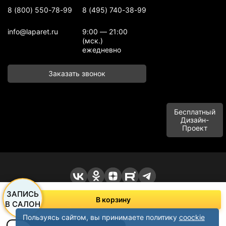
8 (800) 550-78-99
8 (495) 740-38-99
info@laparet.ru
9:00 — 21:00
(мск.)
ежедневно
Заказать звонок
Бесплатный
Дизайн-
Проект
ООО "Баусервис", тел: +7 (495) 780-99-09, +7 (915) 497-20-99
ЗАПИСЬ
Адрес: п. Сельхозтехника Домодедовское шоссе, д. 1 "В" корпус пом.
В корзину
офисного типа, этаж 1 Подольск, Московская область 142116, Россия
В САЛОН
Политика конфиденциальности
Вся информация на сайте носит справочный характер и не является
Пользуясь сайтом, вы принимаете политику
coockie
публичной офертой в соответствии с пунктом 2 ст атьи 437 ГК РФ