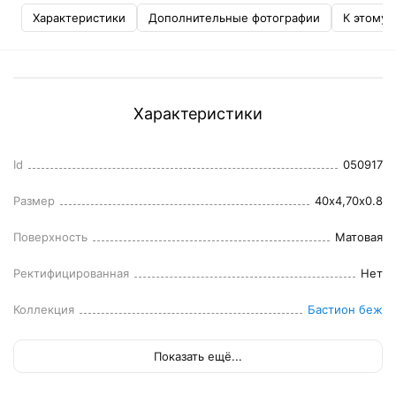
Характеристики
Дополнительные фотографии
К этому 
Характеристики
Id
050917
Размер
40x4,70x0.8
Поверхность
Матовая
Ректифицированная
Нет
Коллекция
Бастион беж
Показать ещё...