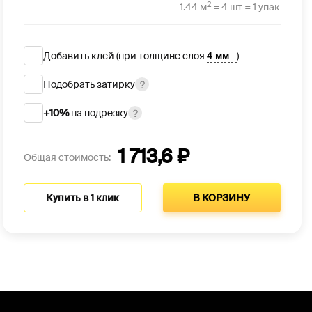
2
1.44 м
= 4 шт = 1 упак
Добавить клей (при толщине слоя
)
Подобрать затирку
+10%
на подрезку
1 713,6 ₽
Общая стоимость:
Купить в 1 клик
В КОРЗИНУ