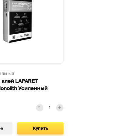
альный
 клей LAPARET
onolith Усиленный
ее
Купить