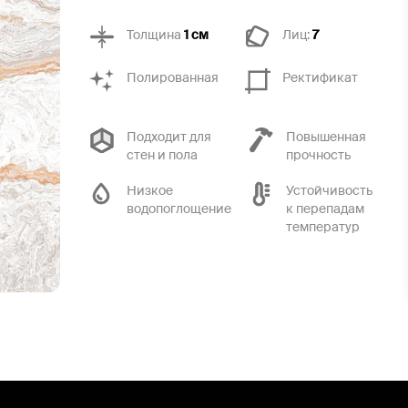
Толщина
1 см
Лиц:
7
Полированная
Ректификат
Подходит для
Повышенная
стен и пола
прочность
Низкое
Устойчивость
водопоглощение
к перепадам
температур