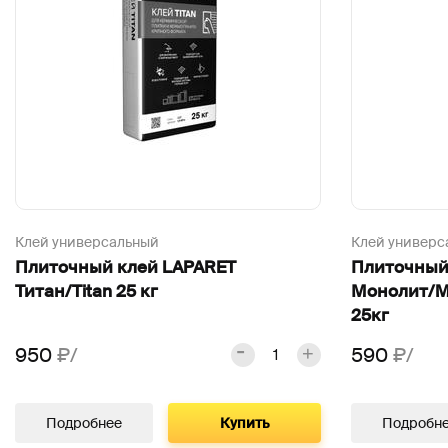
Клей универсальный
Клей универс
Плиточный клей LAPARET
Плиточный
Титан/Titan 25 кг
Монолит/M
25кг
950
₽/
590
₽/
Подробнее
Купить
Подробн