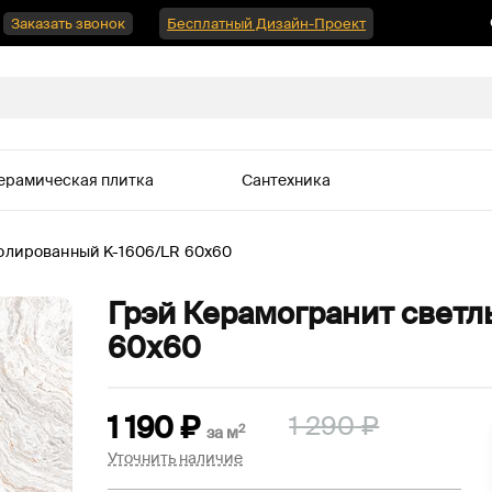
Заказать звонок
Бесплатный Дизайн-Проект
ерамическая плитка
Сантехника
олированный K-1606/LR 60х60
Грэй Керамогранит светл
60х60
1 190
₽
1 290
₽
2
за
м
Уточнить наличие