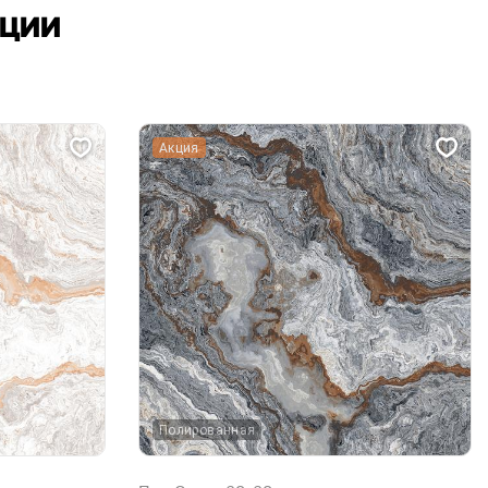
кции
Акция
Полированная