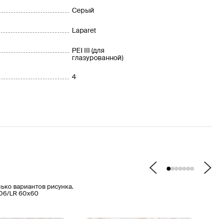
Серый
Laparet
PEI III (для
глазурованной)
4
лько вариантов рисунка.
06/LR 60х60