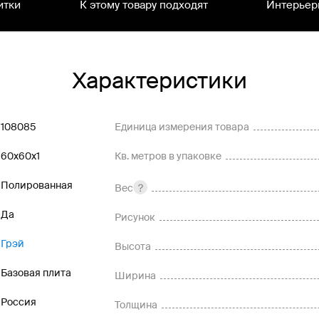
итки
К этому товару подходят
Интерьер
Характеристики
108085
Единица измерения товара
60x60x1
Кв. метров в упаковке
Полированная
Вес
Да
Рисунок
Грэй
Высота
Базовая плита
Ширина
Россия
Толщина