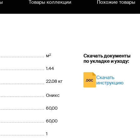
ы
Товары коллекции
Похожие товары
2
м
Скачать документы
по укладке и уходу:
1.44
Скачать
22.08 кг
инструкцию
Оникс
60,00
60,00
1