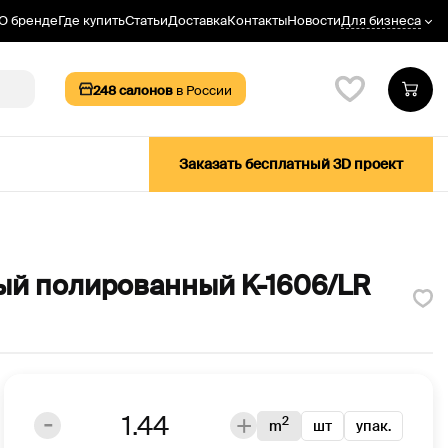
Для бизнеса
О бренде
Где купить
Статьи
Доставка
Контакты
Новости
248
салонов
в России
Заказать бесплатный 3D проект
ый полированный K-1606/LR
2
m
шт
упак.