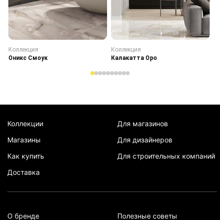
Коллекция
Коллекция
К
Оникс Смоук
Калакатта Оро
С
Коллекции
Для магазинов
Магазины
Для дизайнеров
Как купить
Для строительных компаний
Доставка
О бренде
Полезные советы