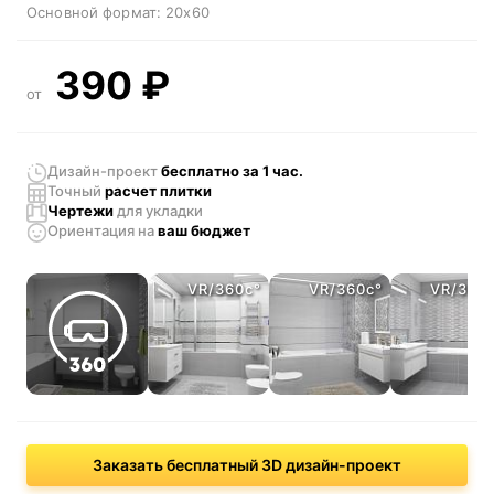
Основной формат:
20x60
390
₽
от
Дизайн-проект
бесплатно за 1 час.
Точный
расчет плитки
Чертежи
для укладки
Ориентация
на
ваш бюджет
VR/360c°
VR/360c°
VR/360
Заказать бесплатный 3D дизайн-проект