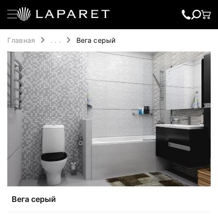
Главная
. . .
Вега серый
Вега серый