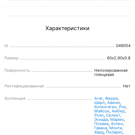
Характеристики
Id
049054
Размер
60x2,90x0.8
Поверхность
Неполированная 
глянцевая
Ректифицированная
Нет
Коллекция
Агат
, 
Ферри
, 
Шарп
, 
Авеню
, 
Копенгаген
, 
Рок
, 
Мэйсон
, 
Амбер
, 
Роял
, 
Селект
, 
Эскада
, 
Мармо
, 
Плазма
, 
Аспен
, 
Гавана
, 
Монти
, 
Хард
, 
Поларис
, 