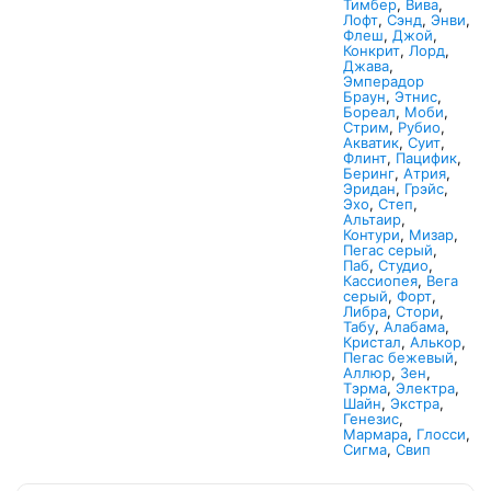
Тимбер
, 
Вива
, 
Лофт
, 
Сэнд
, 
Энви
, 
Флеш
, 
Джой
, 
Конкрит
, 
Лорд
, 
Джава
, 
Эмперадор 
Браун
, 
Этнис
, 
Бореал
, 
Моби
, 
Стрим
, 
Рубио
, 
Акватик
, 
Суит
, 
Флинт
, 
Пацифик
, 
Беринг
, 
Атрия
, 
Эридан
, 
Грэйс
, 
Эхо
, 
Степ
, 
Альтаир
, 
Контури
, 
Мизар
, 
Пегас серый
, 
Паб
, 
Студио
, 
Кассиопея
, 
Вега 
серый
, 
Форт
, 
Либра
, 
Стори
, 
Табу
, 
Алабама
, 
Кристал
, 
Алькор
, 
Пегас бежевый
, 
Аллюр
, 
Зен
, 
Тэрма
, 
Электра
, 
Шайн
, 
Экстра
, 
Генезис
, 
Мармара
, 
Глосси
, 
Сигма
, 
Свип