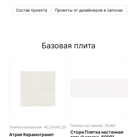
Состав проекта
Проекты от дизайнеров в салонах
Не
Базовая плита
Плитка настенная
20х60
Плитка напольная
40,20х40,20
Стори Плитка настенная
Атрия Керамогранит
серый камень 60091