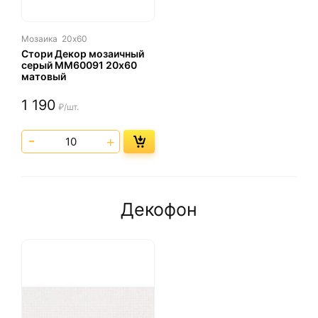
Мозаика
20х60
Стори Декор мозаичный
серый ММ60091 20х60
матовый
1 190
₽/шт.
Декофон