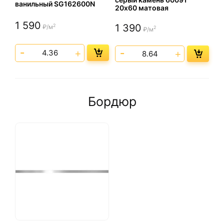
ванильный SG162600N
20х60 матовая
1 590
1 390
2
₽/м
2
₽/м
Бордюр