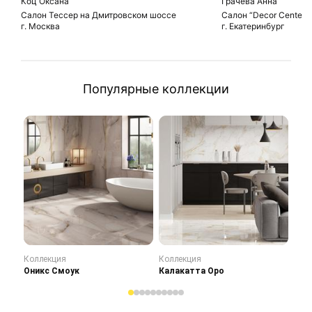
Коц Оксана
Грачева Анна
Салон Тессер на Дмитровском шоссе
Салон “Decor Center”
г. Москва
г. Екатеринбург
Популярные коллекции
Коллекция
Коллекция
Кол
Оникс Смоук
Калакатта Оро
Сту