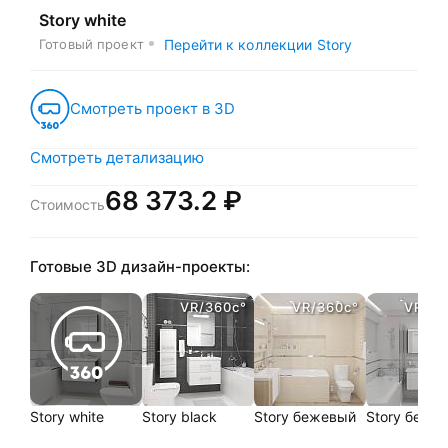
Story white
Готовый проект
Перейти к коллекции Story
Смотреть проект в 3D
Смотреть детализацию
68 373.2 ₽
Стоимость
Готовые 3D дизайн-проекты:
VR/360c°
VR/360c°
VR/36
Story white
Story black
Story бежевый
Story белый