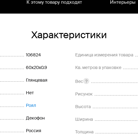
К этому товару подходят
Интерьеры
Характеристики
106824
Единица измерения товара
60x20x0.9
Кв. метров в упаковке
Глянцевая
Вес
Нет
Рисунок
Роял
Высота
Декофон
Ширина
Россия
Толщина