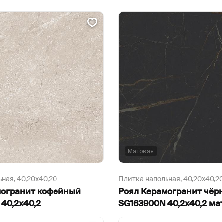
Матовая
ьная,
40,20х40,20
Плитка напольная,
40,20х40,2
могранит кофейный
Роял Керамогранит чёр
40,2х40,2
SG163900N 40,2х40,2 м