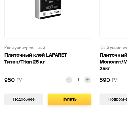
Клей универсальный
Клей универс
Плиточный клей LAPARET
Плиточный
Титан/Titan 25 кг
Монолит/M
25кг
950
₽/
590
₽/
Подробнее
Купить
Подробн