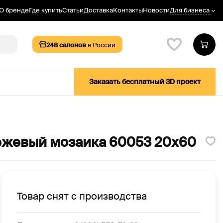
Для бизнеса
О бренде
Где купить
Статьи
Доставка
Контакты
Новости
248
салонов
в России
Заказать бесплатный 3D проект
ежевый мозаика 60053 20х60
Товар снят с производства