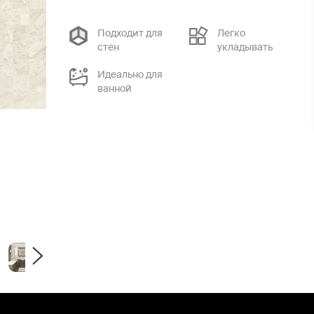
Подходит для
Легко
стен
укладывать
Идеально для
ванной