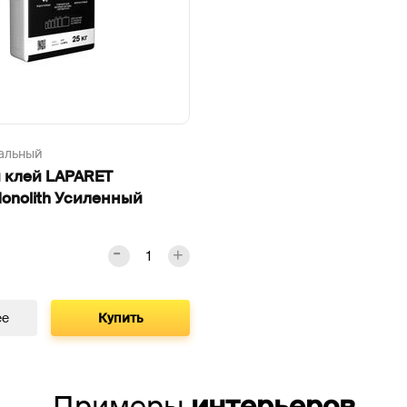
альный
 клей LAPARET
onolith Усиленный
ее
Купить
Примеры
интерьеров