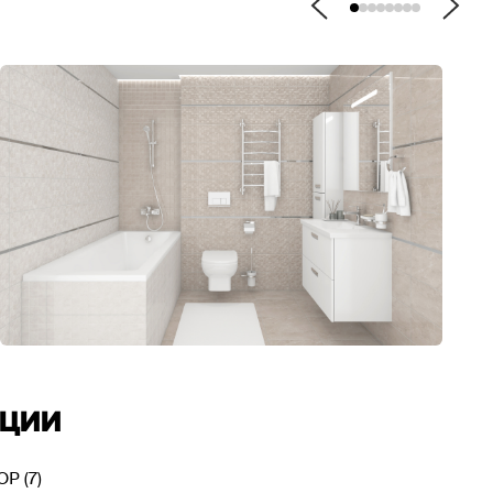
кции
Р (7)