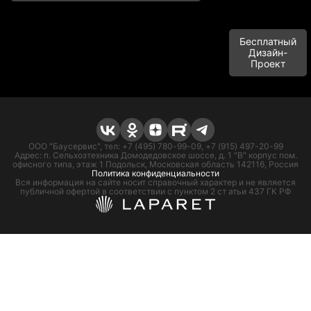
Бесплатный
Дизайн-
Проект
ООО "Баусервис", тел: +7 (495) 780-99-09, +7 (915) 497-20-99
Адрес: п. Сельхозтехника Домодедовское шоссе, д. 1 "В" корпус пом.
офисного типа, этаж 1 Подольск, Московская область 142116, Россия
Политика конфиденциальности
Вся информация на сайте носит справочный характер и не является
публичной офертой в соответствии с пунктом 2 ст атьи 437 ГК РФ