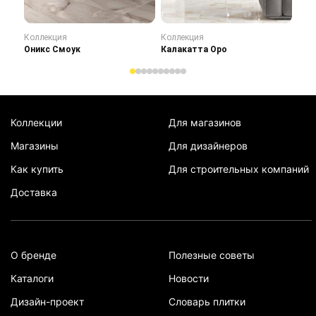
Коллекция
Коллекция
Кол
Оникс Смоук
Калакатта Оро
Сту
Коллекции
Для магазинов
Магазины
Для дизайнеров
Как купить
Для строительных компаний
Доставка
О бренде
Полезные советы
Каталоги
Новости
Дизайн-проект
Словарь плитки