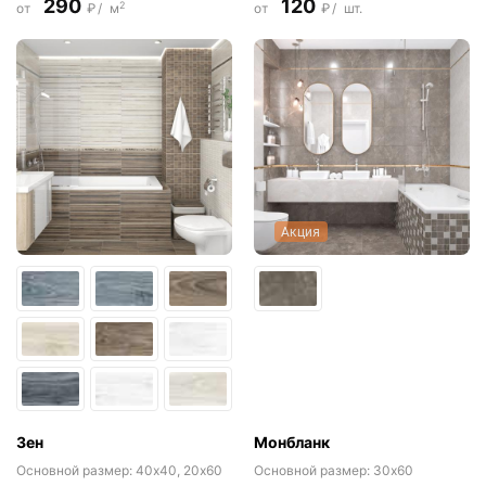
290
120
2
от
₽/
м
от
₽/
шт.
Акция
Зен
Монбланк
Основной размер:
40x40, 20x60
Основной размер:
30x60