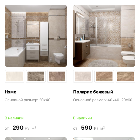
Нэмо
Поларис бежевый
Основной размер:
20x40
Основной размер:
40x40, 20x60
В наличии
В наличии
290
590
2
2
от
₽/
м
от
₽/
м