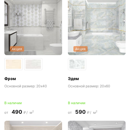
Акция
Акция
Фрэм
Эдем
Основной размер:
20x40
Основной размер:
20x60
В наличии
В наличии
490
590
2
2
от
₽/
м
от
₽/
м