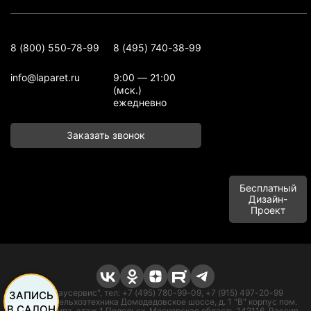
8 (800) 550-78-99
8 (495) 740-38-99
info@laparet.ru
9:00 — 21:00
(мск.)
ежедневно
Заказать звонок
Бесплатный
Дизайн-
Проект
ООО "Баусервис", тел: +7 (495) 780-99-09, +7 (915) 497-20-99
ЗАПИСЬ
Адрес: п. Сельхозтехника Домодедовское шоссе, д. 1 "В" корпус пом.
В САЛОН
офисного типа, этаж 1 Подольск, Московская область 142116, Россия