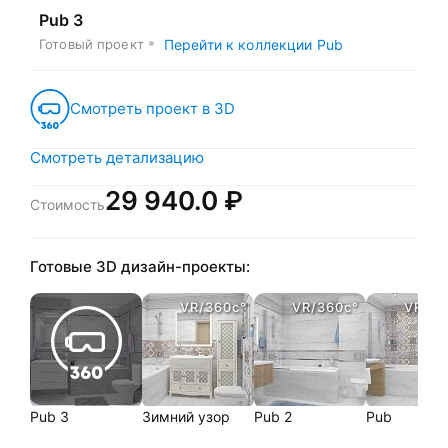
Pub 3
Готовый проект
Перейти к коллекции Pub
Смотреть проект в 3D
Смотреть детализацию
29 940.0 ₽
Стоимость
Готовые 3D дизайн-проекты:
VR/360c°
VR/360c°
VR/36
Pub 3
Зимний узор
Pub 2
Pub