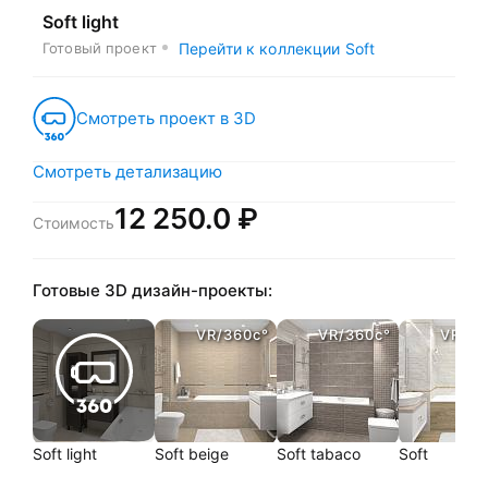
Soft light
Готовый проект
Перейти к коллекции Soft
Смотреть проект в 3D
Смотреть детализацию
12 250.0 ₽
Стоимость
Готовые 3D дизайн-проекты:
VR/360c°
VR/360c°
VR/36
Soft light
Soft beige
Soft tabaco
Soft